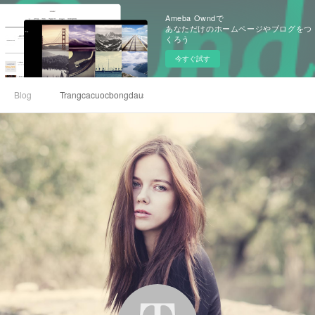
Ameba Owndで
あなただけのホームページやブログをつ
くろう
今すぐ試す
Blog
Trangcacuocbongdaus Com